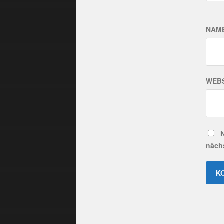
NAM
WEBS
näch