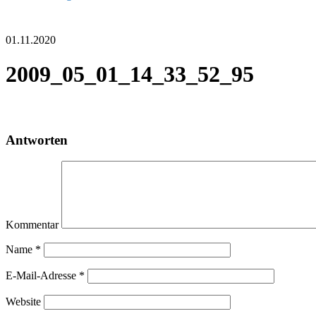
01.11.2020
2009_05_01_14_33_52_95
Antworten
Kommentar
Name
*
E-Mail-Adresse
*
Website