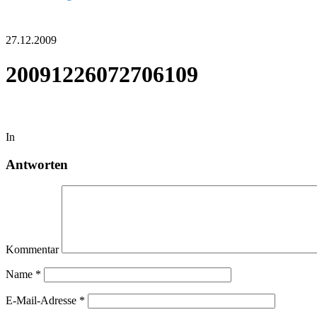
27.12.2009
20091226072706109
In
Antworten
Kommentar
Name
*
E-Mail-Adresse
*